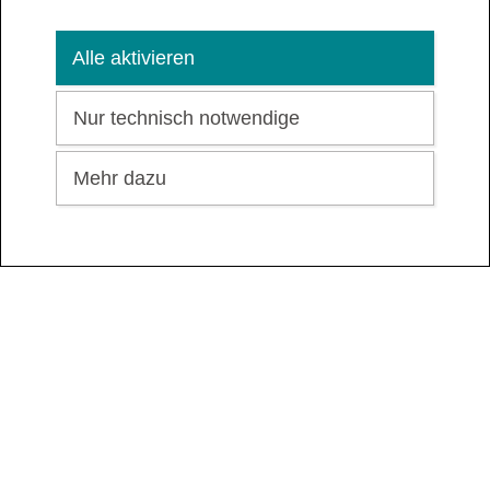
Formate: JPG, PNG, PDF
Alle aktivieren
Nur technisch notwendige
Mehr dazu
13,50
€
Ticketinfo öffnen
Kosten pro Monat
Hochladen
Schülerticket Hessen
Hinweis zur Nachweisart
: Bitte laden Sie Ihren
Alters-, Schul- oder Ausbildungsnachweis hoch.
Wenn Sie unter 18 Jahre sind genügt Ihr
Altersnachweis oder wenn Sie über 18 Jahre alt
sind benötigen wir Ihre Schul- oder
Ausbildungsbescheinigung. Der Nachweis muss
ab Beginn der Fahrkarte noch mindestens 6