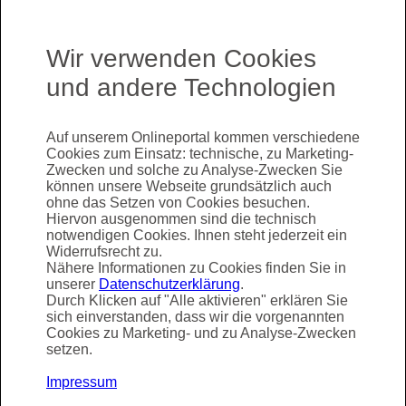
Notwendige Nachweise hochladen
Wir verwenden Cookies
Frankfurt-Pass
und andere Technologien
Hinweis zur Nachweisart
: Bitte laden Sie Ihren
gültigen Frankfurt-Pass hoch. Dieser muss ab
Beginn der Fahrkarte noch mindestens 6 Monate
Auf unserem Onlineportal kommen verschiedene
gültig sein. Ohne Nachweis kann Ihre Bestellung
Cookies zum Einsatz: technische, zu Marketing-
nicht bearbeitet werden.
Zwecken und solche zu Analyse-Zwecken Sie
können unsere Webseite grundsätzlich auch
ohne das Setzen von Cookies besuchen.
gültig bis
Hiervon ausgenommen sind die technisch
notwendigen Cookies. Ihnen steht jederzeit ein
Widerrufsrecht zu.
Nähere Informationen zu Cookies finden Sie in
unserer
Datenschutzerklärung
.
Nachweis-Nummer
Durch Klicken auf "Alle aktivieren" erklären Sie
sich einverstanden, dass wir die vorgenannten
Cookies zu Marketing- und zu Analyse-Zwecken
setzen.
Jetzt hochladen
Impressum
Hinweis: Dateigröße: max. 5 MB,